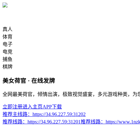
真人
体育
电子
电竞
捕鱼
棋牌
美女荷官 · 在线发牌
全网最美荷官，倾情出演，极致视觉盛宴，多元游戏种类，为
立即注册
进入主页
APP下载
推荐主线路：
https://34.96.227.59:31202
推荐线路：
https://34.96.227.59:31201
推荐线路：
https://www.1nz